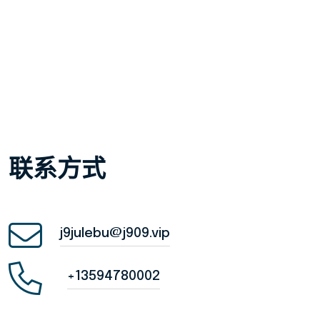
联系方式
j9julebu@j909.vip
+13594780002