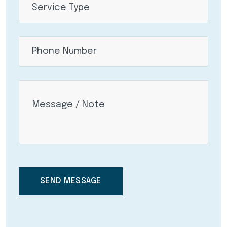
SEND MESSAGE