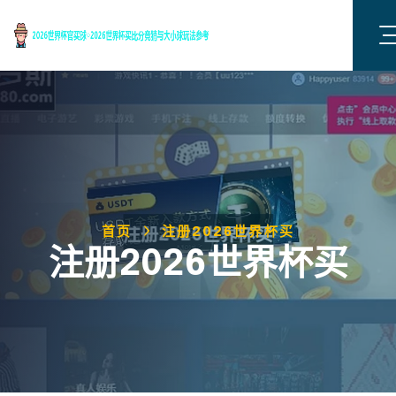
首页
注册2026世界杯买
注册2026世界杯买